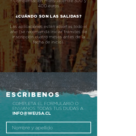
- Compensación mensual entre 300 y
400 euros
¿CUÁNDO SON LAS SALIDAS?
Las aplicaciones están abiertas todo el
año (se recomienda iniciar trámites de
inscripción cuatro meses antes de la
fecha de inicio).
ESCRIBENOS
COMPLETA EL FORMULARIO O
ENVIANOS TODAS TUS DUDAS A
INFO@WEUSA.CL