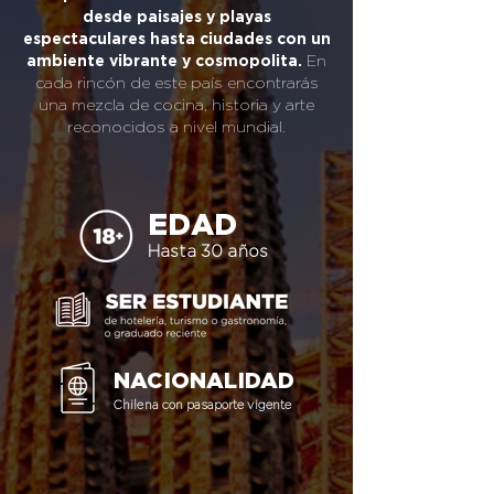
desde paisajes y playas
espectaculares hasta ciudades con un
ambiente vibrante y cosmopolita.
En
cada rincón de este país encontrarás
una mezcla de cocina, historia y arte
reconocidos a nivel mundial.
EDAD
Hasta 30 años
NACIONALIDAD
Chilena con pasaporte vigente