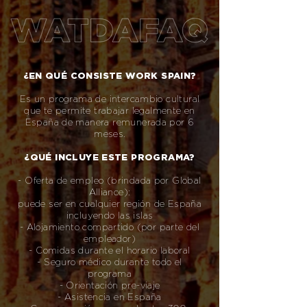
¿EN QUÉ CONSISTE WORK SPAIN?
Es un programa de intercambio cultural
que te permite trabajar legalmente en
España de manera remunerada por 6
meses.
¿QUÉ INCLUYE ESTE PROGRAMA?
- Oferta de empleo (brindada por Global
Alliance):
puede ser en cualquier región de España
incluyendo las islas
- Alojamiento compartido (por parte del
empleador)
- Comidas durante el horario laboral
- Seguro médico durante todo el
programa
- Orientación pre-viaje
- Asistencia en España