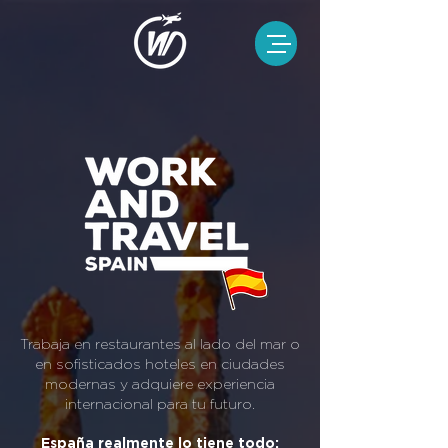
Trabaja en restaurantes al lado del mar o
en sofisticados hoteles en ciudades
modernas y adquiere experiencia
internacional para tu futuro.
España realmente lo tiene todo: